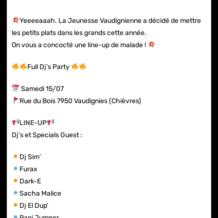
Yeeeeaaah. La Jeunesse Vaudignienne a décidé de mettre
les petits plats dans les grands cette année.
On vous a concocté une line-up de malade !
Full Dj’s Party
Samedi 15/07
Rue du Bois 7950 Vaudignies (Chièvres)
LINE-UP
Dj’s et Specials Guest :
Dj Sim’
Furax
Dark-E
Sacha Malice
Dj El Dup’
Papi Jumper