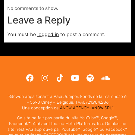
No comments to show.
Leave a Reply
You must be
logged in
to post a comment.
Siteweb appartenant à Papi Jumper. Fonds de la marchose 6
– 5590 Ciney – Belgique. TVA0721.904.286
Une conception de
ANOW AGENCY (ANOW SRL)
Ce site ne fait pas partie du site YouTube™, Google™,
Facebook™, Alphabet Inc. ou Meta Platforms, Inc. De plus, ce
site n’est PAS approuvé par YouTube™, Google™ ou Facebook™