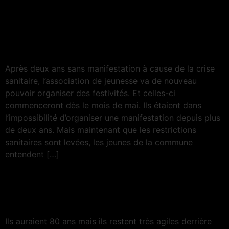
La jeunesse de Gué-
d’Hossus revient avec un
programme de festivités
Après deux ans sans manifestation à cause de la crise
sanitaire, l’association de jeunesse va de nouveau
pouvoir organiser des festivités. Et celles-ci
commenceront dès le mois de mai. Ils étaient dans
l’impossibilité d’organiser une manifestation depuis plus
de deux ans. Mais maintenant que les restrictions
sanitaires sont levées, les jeunes de la commune
entendent […]
Il n’y a pas d’âge pour faire
danser
Ils auraient 80 ans mais ils restent très agiles derrière