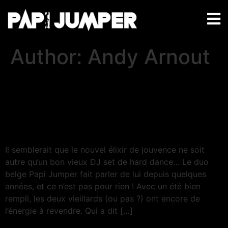
Author:
Andy Arnout
Les “DJs vieillards” qui font
bouger l’Europe entière
avec leur hardstyle
Il semblerait que le nouvel élixir de jouvence ne soit
autre qu’un bon vieux DJ set de hard dance… Le duo
belge Papi Jumper fait parler de lui depuis quelques
années, et ce n’est pas pour rien ! Avec un été bien
rempli, les deux vieillards (ou pas ?) ont encore de
l’énergie à revendre. Qui a dit […]