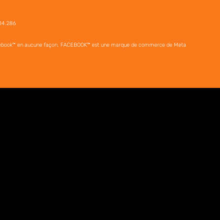
904.286
ou Facebook™ en aucune façon. FACEBOOK™ est une marque de commerce de Meta