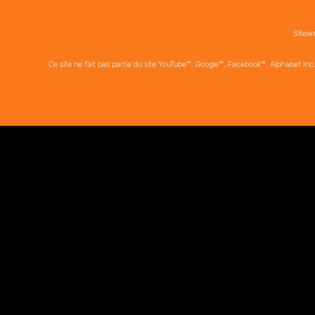
Sitewe
Ce site ne fait pas partie du site YouTube™, Google™, Facebook™, Alphabet