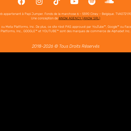
b appartenant à Papi Jumper. Fonds de la marchose 6 – 5590 Ciney – Belgique. TVA0721.
Une conception de
ANOW AGENCY (ANOW SRL)
 Inc. ou Meta Platforms, Inc. De plus, ce site n’est PAS approuvé par YouTube™, Google™ 
Platforms, Inc., GOOGLE™ et YOUTUBE™ sont des marques de commerce de Alphabet Inc.
2018-2026 © Tous Droits Réservés