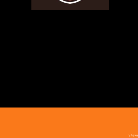
Fan Space access
€
7,00
/ day with a 7-day free trial
Sign up now
Sitewe