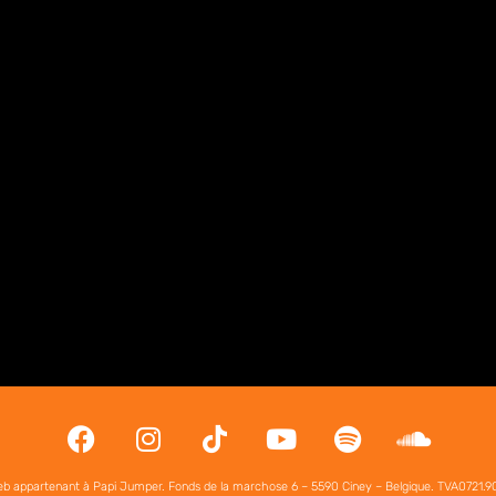
b appartenant à Papi Jumper. Fonds de la marchose 6 – 5590 Ciney – Belgique. TVA0721.